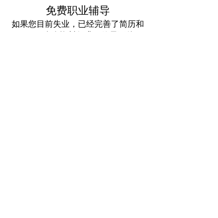
免费职业辅导
如果您目前失业，已经完善了简历和
LinkedIn个人资料但求职效果不佳，
或者对面试感到非常紧张，我们有志
愿者可以为您提供帮助。我们会尽力
为您匹配您所在领域的专业人士，但
请您耐心等待。我们的资源和志愿者
数量有限。请确保您在申请通话前已
完成简历和LinkedIn个人资料的完
善，或已安排好面试。我们有英语和
粤语使用者可以提供帮助。如果您想
安排通话，
请点击此处。
跟着我们
求职者