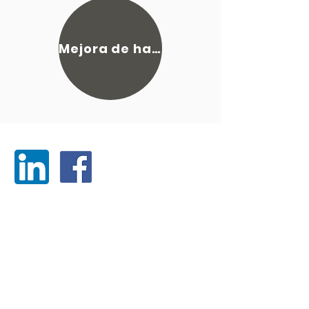
Mejora de habilidades
SÍGANOS
PARA PERSONAS QUE BUSCAN EMPLEO
Asesoramiento profesional
Ayuda con el currículum
Plantillas de currículum
Ayuda de LinkedIn
Ayuda para entrevistas
Preguntas de entrevista